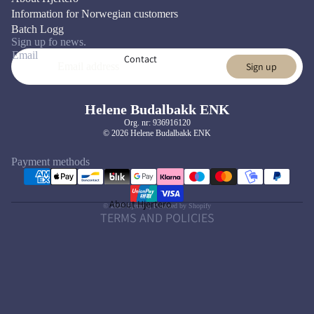
Information for Norwegian customers
Batch Logg
Sign up fo news.
Email
Contact
Sign up
Helene Budalbakk ENK
Org. nr: 936916120
© 2026 Helene Budalbakk ENK
Privacy policy
Refund policy
Payment methods
Terms of service
Contact information
About Hjertero
© 2026
Hjertero
,
Powered by Shopify
TERMS AND POLICIES