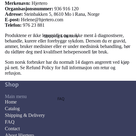
Merkenavn:
Hjertero
Organisasjonsnummer:
936 916 120
Adresse:
Steinbakken 5, 8610 Mo i Rana, Norge
E-post:
Helene@hjertero.com
Telefon:
976 23 881
Produktene er ikke legemidler og er ikke ment å diagnostisere,
Shipping & Delivery
behandle, kurere eller forebygge sykdom. Dersom du er gravid,
ammer, bruker medisiner eller er under medisinsk behandling, bør
du rådføre deg med kvalifisert helsepersonell før bruk.
Som norsk forbruker har du normalt 14 dagers angrerett ved kjøp
på nett. Se Refund Policy for full informasjon om retur og
refusjon.
Shop
Main menu
FAQ
Home
Catalog
Shipping & Delivery
FAQ
Contact
About Hjertero